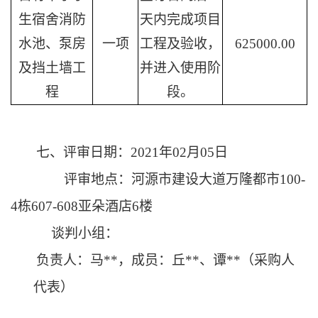
生宿舍消防
天内完成项目
水池、泵房
一项
工程及验收，
625000.00
及挡土墙工
并进入使用阶
程
段。
七、
评审日期：
2021年02月0
5
日
评审地点：
河源市建设大道万隆都市
100-
4栋607-608亚朵酒店6楼
谈判
小组：
负责人：马
**
，成员：
丘
**
、
谭
**
（采购人
代表）