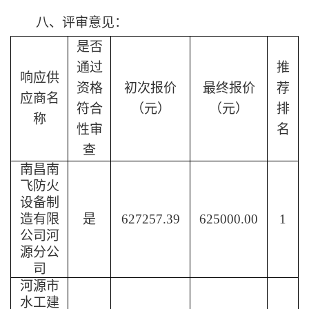
八、
评审意见：
是否
通过
推
响应供
资格
初次报价
最终报价
荐
应商名
符合
（元）
（元）
排
称
性审
名
查
南昌南
飞防火
设备制
造有限
是
627257.39
625000.00
1
公司河
源分公
司
河源市
水工建