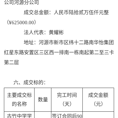
公司河源分公司
成交总
金额：
人民币
陆拾贰万伍仟
元整
（
¥625000
.00
）
法人代表：黄耀彬
地址：河源市新市区纬十二路南华怡集团
红星东路安置区三区西一排南一栋南起第二至三卡
第二层
六、成交标的：
主要成交标
完工时间
成交金额
数量
的名称
（天）
（元）
古竹中学学
签订合同后90