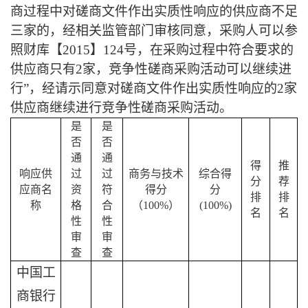
商过程中对磋商文件作出实质性响应的供应商不足
三家的，经相关监管部门审核同意，采购人可以参
照财库【2015】124号，在采购过程中符合要求的
供应商只有2家，竞争性磋商采购活动可以继续进
行”，
经请示同意对磋商文件作出实质性响应的
2家
供应商继续进行竞争性磋商采购活动
。
是
是
否
否
通
通
得
推
响应供
过
过
商务与技术
综合得
分
荐
应商名
资
符
得分
分
排
排
称
格
合
（
100%）
(100%)
名
名
性
性
审
审
查
查
中国工
商银行