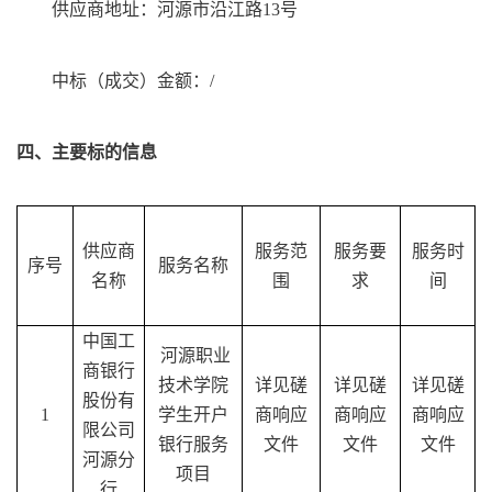
供应商地址：河源市沿江路
13号
中标（成交）金额：
/
四、
主要标的信息
供应商
服务范
服务要
服务时
序号
服务名称
名称
围
求
间
中国工
河源职业
商银行
技术学院
详见磋
详见磋
详见磋
股份有
1
学生开户
商响应
商响应
商响应
限公司
银行服务
文件
文件
文件
河源分
项目
行