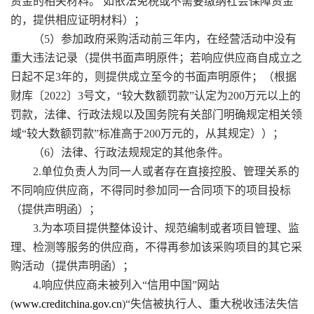
资金的相关材料。 如依法免税或不需要缴纳社会保障资金
的，提供相应证明材料
）；
（
5）参加政府采购活动前三年内，在经营活动中没有
重大违法记录
（
提供书面声明原件；若响应供应商自成立之
日起不足
3年的，则提供成立至今的书面声明原件；（根据
财库〔2022〕3号文，“较大数额罚款”认定为200万元以上的
罚款，法律、行政法规以及国务院有关部门明确规定相关领
域“较大数额罚款”标准高于200万元的，从其规定）
）
；
（
6）法律、行政法规规定的其他条件。
2.单位负责人为同一人或者存在直接控股、管理关系的
不同
响应供应商
，不得同时参加同一合同项下的项目投标
（提供声明函）；
3.
为本项目提供整体设计、规范编制或者项目管理、监
理、检测等服务的供应商，不得再参加该采购项目的其它采
购活动
（提供声明函）；
4.
响应供应商
未被列入
“信用中国”网站
(
www.creditchina.gov.cn
)“失信被执行人、重大税收违法失信