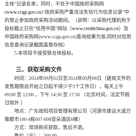
主体”记录名单；同时，不处于中国政府采购网
(
www.ccgp.gov.cn
)“政府采购严重违法失信行为信息记录”中
的禁止参加政府采购活动期间。（说明：以采购代理机构于
投标截止日在“信用中国”网站（
www.creditchina.gov.cn
）及
中国政府采购网
(www.ccgp.gov.cn)查询结果为准,同时对信用
信息查询记录截图盖章存档）
5
.本项目不接受联合体投标。
三、获取采购文件
时间：
202
4
年
09
月
02
日至
202
4
年
09
月
06
日（磋商文件的
发售期限自开始之日起不得少于
5个工作日），每天上午
09:00 至 12:00 ，下午 14:30 至 17:30 （北京时间，法定节假
日除外 ）
地点：
广东政阳项目管理有限公司
（
河源市建设大道万
隆都市
100-4栋607-608亚朵酒店6楼
）
方式：现场购买获取，售后不退。
售价（元）：
200.00