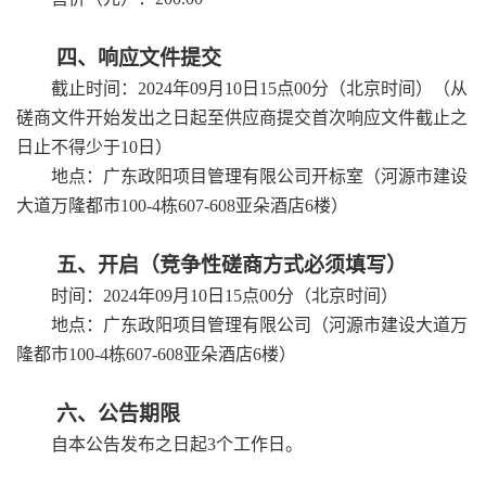
四、响应文件提交
截止时间：
2024年
09
月
10
日
15
点
00
分
（北京时间）（从
磋商文件开始发出之日起至供应商提交首次响应文件截止之
日止不得少于
10日）
地点：
广东政阳项目管理有限公司
开标室
（
河源市建设
大道万隆都市
100-4栋607-608亚朵酒店6楼
）
五、开启（竞争性磋商方式必须填写）
时间：
2024年
09
月
10
日
15
点
00
分
（北京时间）
地点：
广东政阳项目管理有限公司
（
河源市建设大道万
隆都市
100-4栋607-608亚朵酒店6楼
）
六、公告期限
自本公告发布之日起
3
个工作日。