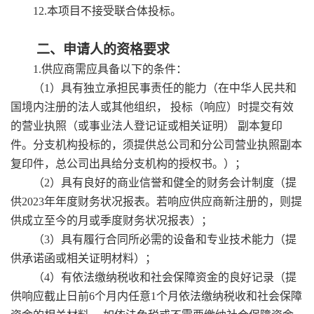
12.
本项目不接受联合体投标。
二、申请人的资格要求
1.供应商需应具备以下的
条件
：
（
1）具有独立承担民事责任的能力（在中华人民共和
国境内注册的法人或其他组织， 投标（响应）时提交有效
的营业执照（或事业法人登记证或相关证明） 副本复印
件。分支机构投标的，须提供总公司和分公司营业执照副本
复印件，总公司出具给分支机构的授权书。）；
（
2）具有良好的商业信誉和健全的财务会计制度（
提
供
202
3
年年度财务状况报表。若响应供应商新注册的，则提
供成立至今的月或季度财务状况报表
）；
（
3）具有履行合同所必需的设备和专业技术能力
（提
供承诺函或相关证明材料）
；
（
4）有依法缴纳税收和社会保障资金的良好记录（
提
供
响应
截止日前
6个月内任意1个月依法缴纳税收和社会保障