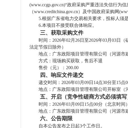
(www.ccgp.gov.cn)“政府采购严重违
（www.creditchina.gov.cn）及中国政府采
5.根据广东省电力交易相关要求，投标人
6
.本项目不接受联合体响应。
三、获取采购文件
时间：
2026年02月26
日至
2026年03月03
日（
法定节假日除外）
地点：
广东政阳项目管理有限公司
（
河源市
方式：现场购买获取，售后不退
售价（元）：
200.00
四、响应文件
递交
递交
时间：
2026年03月09
日
14
点
30
分
至
15点
地点：
广东政阳项目管理有限公司
开标室
（
五、开启（竞争性磋商方式必须填写
时间：
2026年03月09
日
15
点
00
分（北京时间
地点：
广东政阳项目管理有限公司
（
河源市
六、公告期限
自本公告发布之日起
3
个工作日。