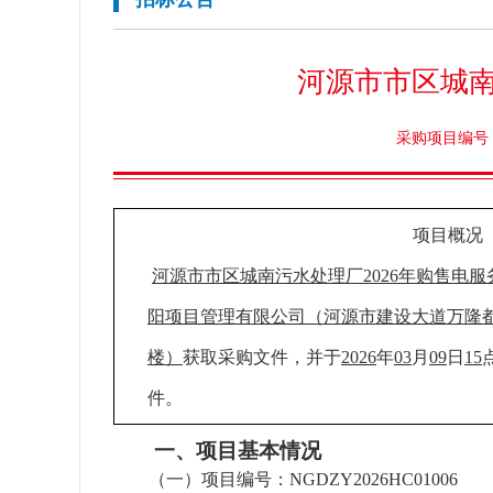
河源市市区城南
采购项目编号：N
项目概况
河源市市区城南污水处理厂
2026年购售电
阳项目管理有限公司
（
河源市建设大道万隆
楼
）
获取采购文件，并于
2026
年
03
月
09
日
15
件。
一、项目基本情况
（一）
项目编号：
NGDZY2026HC01006