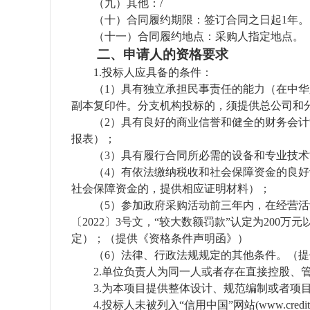
（九）
其他：
/
（十）合同履约期限：签订合同之日起
1年。
（十一）合同履约地点：采购人指定地点。
二、申请人的资格要求
1.投标人应具备的条件：
（
1）具有独立承担民事责任的能力（在中
副本复印件。分支机构投标的，须提供总公司和
（
2）具有良好的商业信誉和健全的财务会计制
报表）；
（
3）具有履行合同所必需的设备和专业技
（
4）有依法缴纳税收和社会保障资金的良
社会保障资金的，提供相应证明材料）；
（
5）参加政府采购活动前三年内，在经营
〔2022〕3号文，“较大数额罚款”认定为20
定）；（提供《资格条件声明函》）
（
6）法律、行政法规规定的其他条件。（
2.单位负责人为同一人或者存在直接控股
3.为本项目提供整体设计、规范编制或者
4.投标人未被列入“信用中国”网站(www.cre