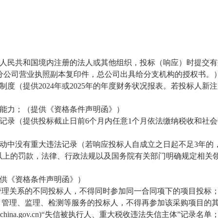
华人民共和国境内注册的法人或其他组织，投标（响应）时提交
分公司营业执照副本复印件，总公司出具给分支机构的授权书。
度（提供2024年
或
2025年
的年度财务状况报表。若投标人新注
术能力；（提供《资格条件声明函》）
好记录（提供投标截止日前6个月内任意1个月依法缴纳税收和社
活动中没有重大违法记录（若响应投标人自成立之日起不足3年的
0万元以上的罚款，法律、行政法规以及国务院有关部门明确规定相关领
提供《资格条件声明函》）
、管理关系的不同投标人，不得同时参加同一合同项下的项目投标
项目管理、监理、检测等服务的投标人，不得再参加该采购项目的
ditchina.gov.cn)“失信被执行人、重大税收违法失信主体”记