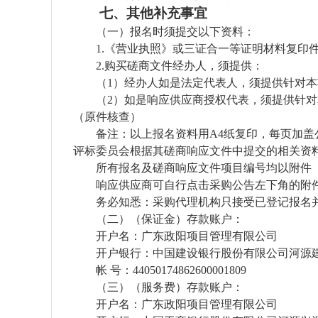
七、其他补充事宜
（
一
）
报名时须提交以下资料：
1
.
《营业执照》或三证合一等证明材料复印
2
.
购买
磋商文件
经办人，须提供
：
（
1
）
经办人如是法定代表人，须提供针对本
（
2
）
如是响应供应商授权代表，须提供针对
（原件核查）
备注：以上报名资料用
A4纸复印，每页加
评标委员会根据其磋商响应文件中提交的相关资
所有报名及磋商响应文件项目编号均以附件
响应供应商可自行点击采购公告左下角的附
务必知悉：采购代理机构只接受已登记报名
（
二
）
（保证金）存款账户：
开户名：
广东政阳项目管理有限公司
开户银行：
中国建设银行股份有限公司河源
帐
号：
44050174862600001809
（
三
）
（服务费）存款账户：
开户名：
广东政阳项目管理有限公司