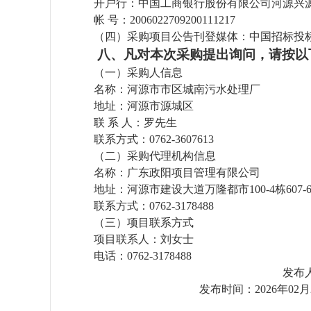
开户行：
中国工商银行股份有限公司河源兴
帐
号：
2006022709200111217
（四）采购项目公告刊登媒体：中国招标投
八、凡对本次采购提出询问，请按以
（
一
）
采购人信息
名称：
河源市市区城南污水处理厂
地址：河源市源城区
联
系
人：罗先生
联系方式：
0762-3607613
（
二
）
采购代理机构信息
名称：
广东政阳项目管理有限公司
地址：
河源市建设大道万隆都市
100-4栋60
联系方式：
0762-3178488
（
三
）
项目联系方式
项目联系人：刘
女士
电话：
0762-3178488
发布
发布时间：
2026年
02
月