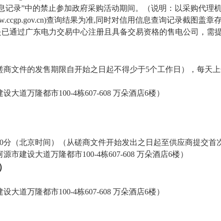
法失信行为信息记录”中的禁止参加政府采购活动期间。（说明：以采购代
购网(www.ccgp.gov.cn)查询结果为准,同时对信用信息查询记录截图盖
须是已通过广东电力交易中心注册且具备交易资格的售电公司，需
磋商文件的发售期限自开始之日起不得少于
5个工作日），每天上
建设大道万隆都市
100-4栋607-608 万朵酒店6楼
）
00分
（北京时间）（从磋商文件开始发出之日起至供应商提交首
河源市建设大道万隆都市
100-4栋607-608 万朵酒店6楼
）
）
）
建设大道万隆都市
100-4栋607-608 万朵酒店6楼
）